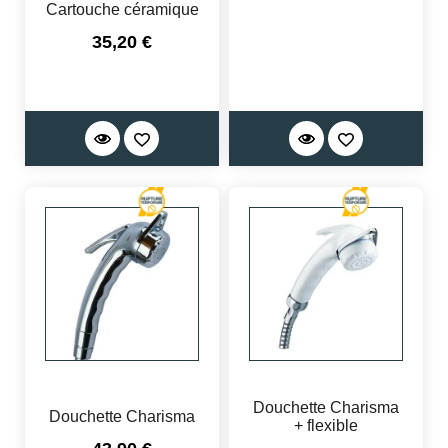
Cartouche céramique
Prix
35,20 €
Douchette Charisma
Douchette Charisma
+ flexible
Prix