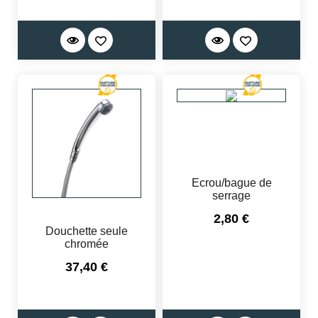
Ecrou/bague de
serrage
Prix
2,80 €
Douchette seule
chromée
Prix
37,40 €