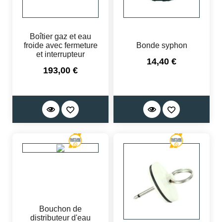
Boîtier gaz et eau
froide avec fermeture
Bonde syphon
et interrupteur
Prix
14,40 €
Prix
193,00 €
Bouchon de
distributeur d'eau