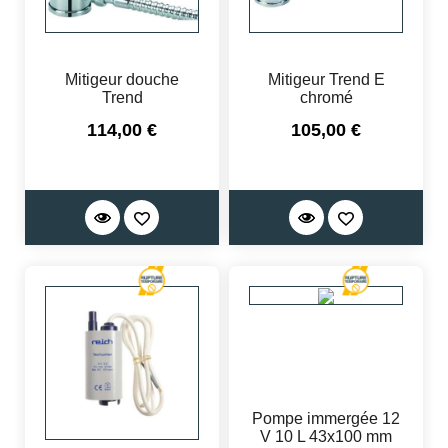
Mitigeur douche
Mitigeur Trend E
Trend
chromé
Prix
Prix
114,00 €
105,00 €
Pompe immergée 12
V 10 L 43x100 mm