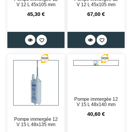
V 12 L 45x105 mm
V 12 L 45x105 mm
Prix
Prix
45,30 €
67,00 €
Pompe immergée 12
V 15 L 48x140 mm
Prix
40,60 €
Pompe immergée 12
V 15 L 48x135 mm