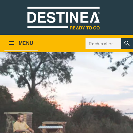

MENU