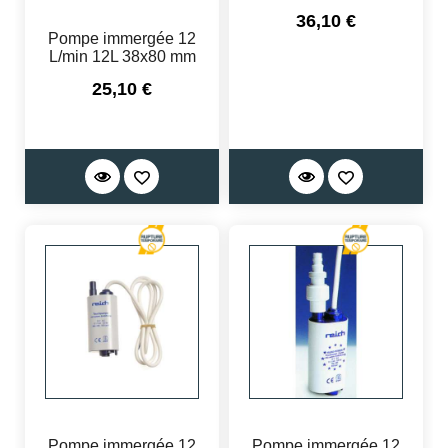
Prix
36,10 €
Pompe immergée 12
L/min 12L 38x80 mm
Prix
25,10 €
Pompe immergée 12
Pompe immergée 12