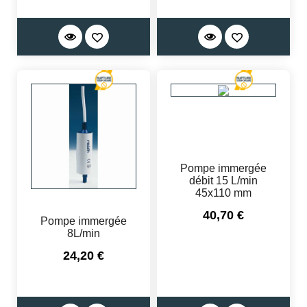
Pompe immergée
débit 15 L/min
45x110 mm
Prix
40,70 €
Pompe immergée
8L/min
Prix
24,20 €