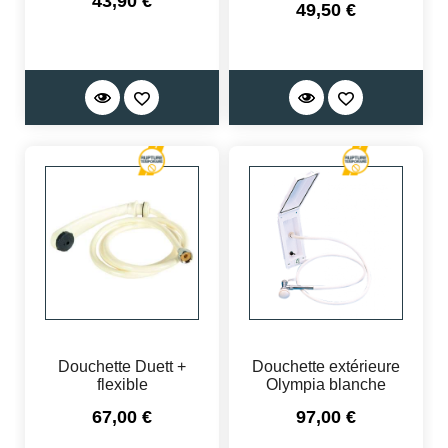
43,90 €
Prix
49,50 €
Douchette Duett +
Douchette extérieure
flexible
Olympia blanche
Prix
Prix
67,00 €
97,00 €