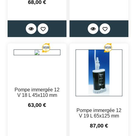
Prix
68,00 €
Pompe immergée 12
V 18 L 45x110 mm
Prix
63,00 €
Pompe immergée 12
V 19 L 65x125 mm
Prix
87,00 €