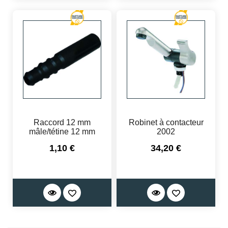
Raccord 12 mm
Robinet à contacteur
mâle/tétine 12 mm
2002
Prix
Prix
1,10 €
34,20 €