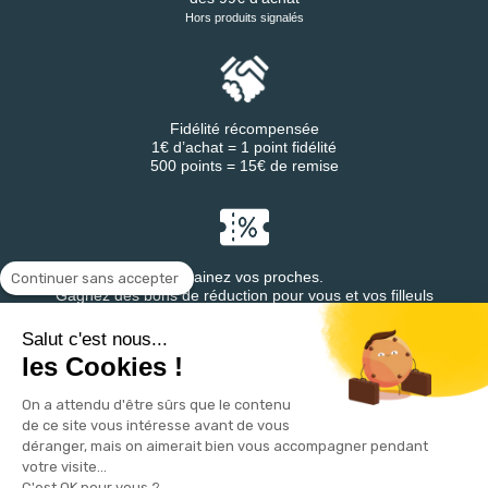
Hors produits signalés
Fidélité récompensée
1€ d’achat = 1 point fidélité
500 points = 15€ de remise
Parrainez vos proches.
Continuer sans accepter
Gagnez des bons de réduction pour vous et vos filleuls
Salut c'est nous...
les Cookies !
On a attendu d'être sûrs que le contenu
Retrouvez DESTINEA® sur
de ce site vous intéresse avant de vous
déranger, mais on aimerait bien vous accompagner pendant
votre visite...
C'est OK pour vous ?