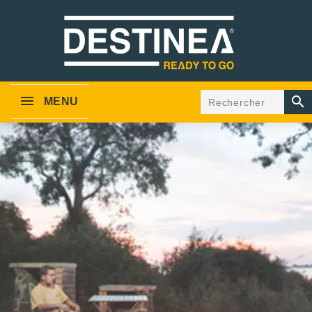

MENU