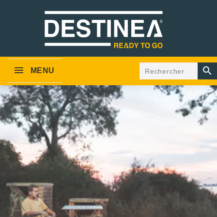

MENU