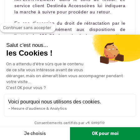
service client Destinéa Accessoires lui indiquera
la marche à suivre pour procéder au retour.
En cas d'exercice du droit de rétractation par le
Continuer sans accepter
client et conformément aux dispositions de
l'article L. 121-21 du code de la consommation,
les frais de retour de la commande sont à la
Salut c'est nous...
charge du client.
les Cookies !
Conformément à l’article L. 121-21-2 du code de
On a attendu d'être sûrs que le contenu
la consommation, le client devra renvoyer ou
de ce site vous intéresse avant de vous
restituer les produits à destinea.com, sans retard
déranger, mais on aimerait bien vous accompagner pendant
excessif et, au plus tard, dans les quatorze jours
votre visite...
suivant la communication de sa décision de se
C'est OK pour vous ?
rétracter.
Voici pourquoi nous utilisons des cookies.
Le Produit doit impérativement être retourné à
Destinea.com dans un état propre à la revente
Mesure d'audience & Analytics
c'est à dire respectant les conditions de retour
énoncées ci-dessous :
Consentements certifiés par
- dans son état exact d'origine,
Je choisis
OK pour moi