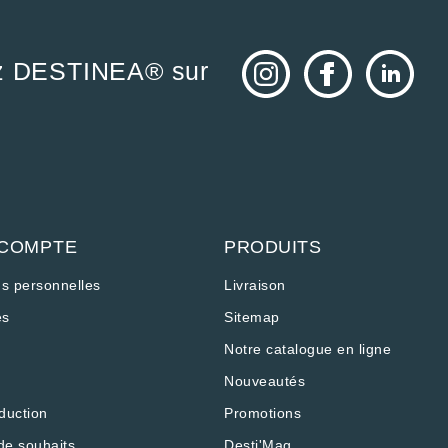
z DESTINEA® sur
 COMPTE
PRODUITS
ns personnelles
Livraison
s
Sitemap
Notre catalogue en ligne
Nouveautés
duction
Promotions
os Options
de souhaits
Desti'Mag