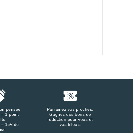
écompensée
Parrainez vos proches.
 = 1 point
Gagnez des bons de
lité
réduction pour vous et
 = 15€ de
vos filleuls
ise