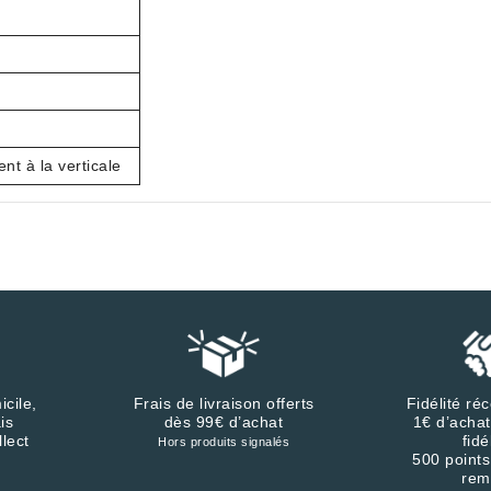
t à la verticale
icile,
Frais de livraison offerts
Fidélité r
is
dès 99€ d’achat
1€ d’achat
llect
fidé
Hors produits signalés
500 points
rem