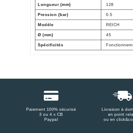
Longueur (mm)
128
Pression (bar)
0.5
Modèle
REICH
Ø (mm)
45
Spécificités
Fonctionnemen
Paiement 100% sécurisé
Livraison à dom
3 ou 4 x CB
en point rela
Paypal
ou en click&co