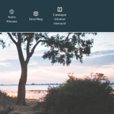
Catalogue

Connexion
Notre
Général
Desti'Mag
Réseau
Interactif