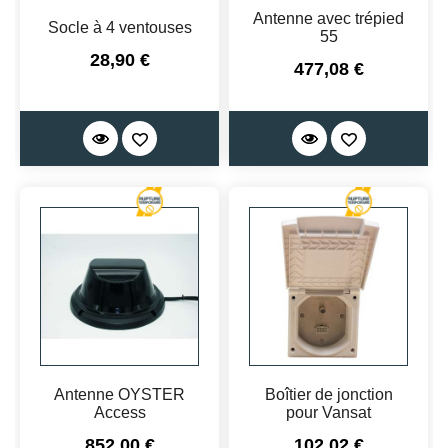
Antenne avec trépied
Socle à 4 ventouses
55
Prix
28,90 €
Prix
477,08 €
Antenne OYSTER
Boîtier de jonction
Access
pour Vansat
Prix
Prix
852,00 €
102,02 €