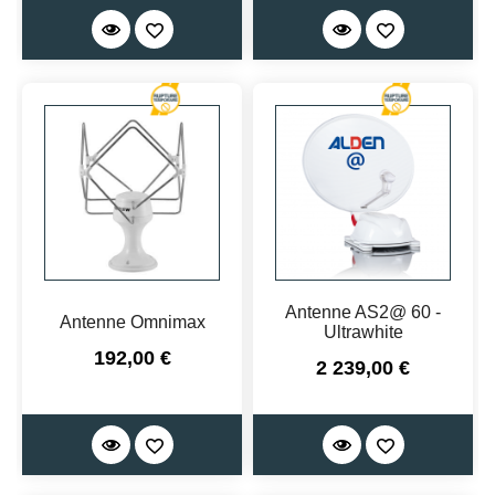
Antenne AS2@ 60 -
Antenne Omnimax
Ultrawhite
Prix
192,00 €
Prix
2 239,00 €