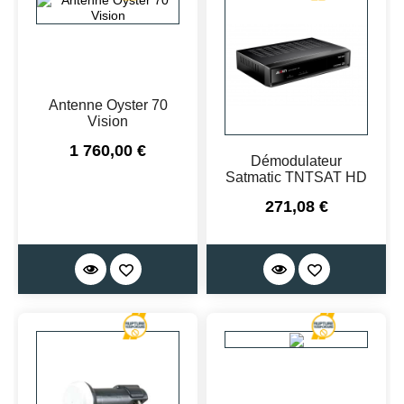
Antenne Oyster 70
Vision
Prix
1 760,00 €
Démodulateur
Satmatic TNTSAT HD
Prix
271,08 €