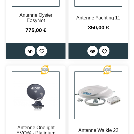
Antenne Oyster
Antenne Yachting 11
EasyNet
Prix
350,00 €
Prix
775,00 €
Antenne Onelight
Antenne Walkie 22
EVO@ - Platinium