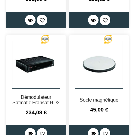
Démodulateur
Socle magnétique
Satmatic Fransat HD2
Prix
45,00 €
Prix
234,08 €