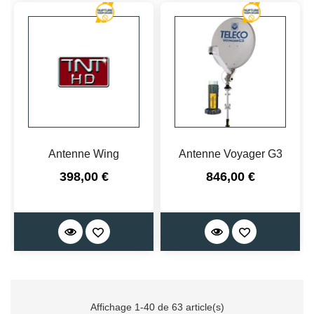
Antenne Wing
Antenne Voyager G3
Prix
Prix
398,00 €
846,00 €
Affichage 1-40 de 63 article(s)