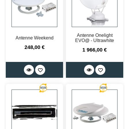
Antenne Onelight
Antenne Weekend
EVO@ - Ultrawhite
Prix
248,00 €
Prix
1 966,00 €