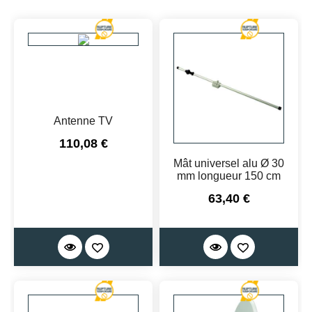
Antenne TV
Prix
110,08 €
Mât universel alu Ø 30
mm longueur 150 cm
Prix
63,40 €