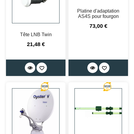
Platine d'adaptation
AS4S pour fourgon
Prix
73,00 €
Tête LNB Twin
Prix
21,48 €