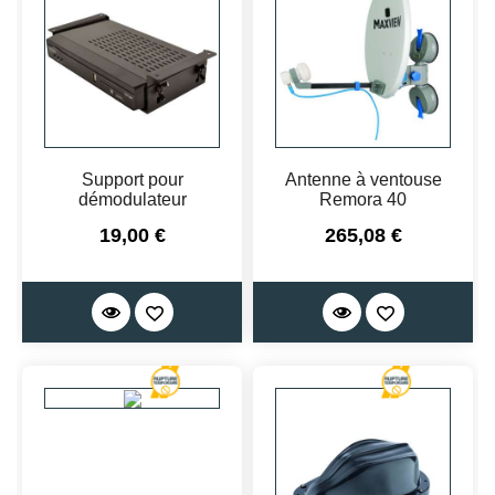
Support pour
Antenne à ventouse
démodulateur
Remora 40
Prix
Prix
19,00 €
265,08 €