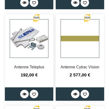
Antenne Teleplus
Antenne Cytrac Vision
Prix
Prix
192,00 €
2 577,00 €