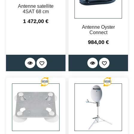
Antenne satellite
4SAT 68 cm
Prix
1 472,00 €
Antenne Oyster
Connect
Prix
984,00 €