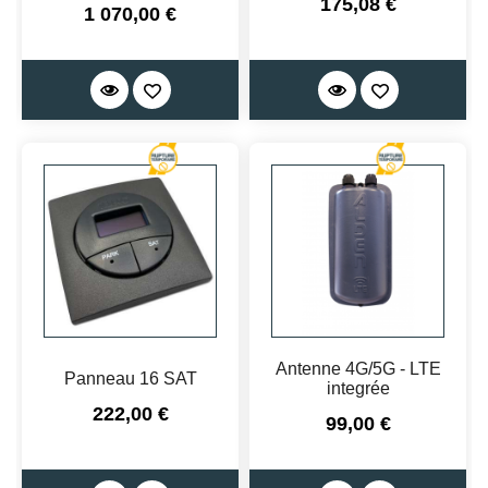
Prix
175,08 €
Prix
1 070,00 €
Antenne 4G/5G - LTE
Panneau 16 SAT
integrée
Prix
222,00 €
Prix
99,00 €