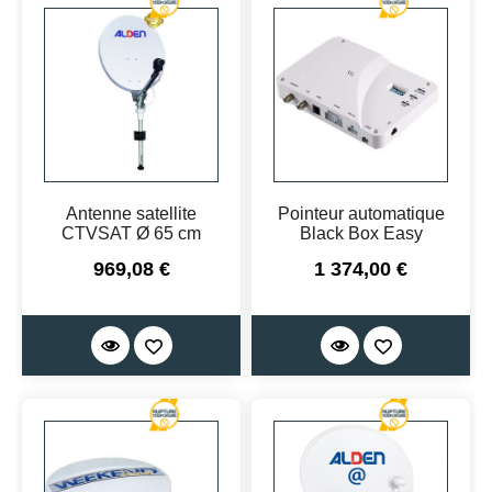
Antenne satellite
Pointeur automatique
CTVSAT Ø 65 cm
Black Box Easy
Prix
Prix
969,08 €
1 374,00 €