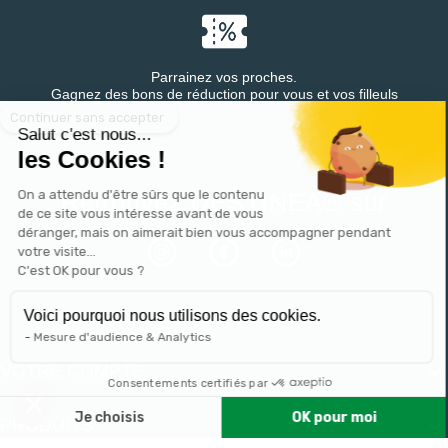
Parrainez vos proches.
Continuer sans accepter
Gagnez des bons de réduction pour vous et vos filleuls
Salut c'est nous...
les Cookies !
On a attendu d'être sûrs que le contenu
Retrouvez DESTINEA® sur
de ce site vous intéresse avant de vous
déranger, mais on aimerait bien vous accompagner pendant
votre visite...
C'est OK pour vous ?
Voici pourquoi nous utilisons des cookies.
Mesure d'audience & Analytics
VOTRE COMPTE

Consentements certifiés par
Je choisis
OK pour moi
PRODUITS

Plateforme de Gestion du Consentement : Personnalisez vos 