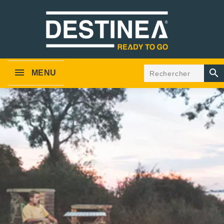

MENU