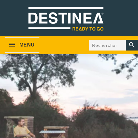

MENU