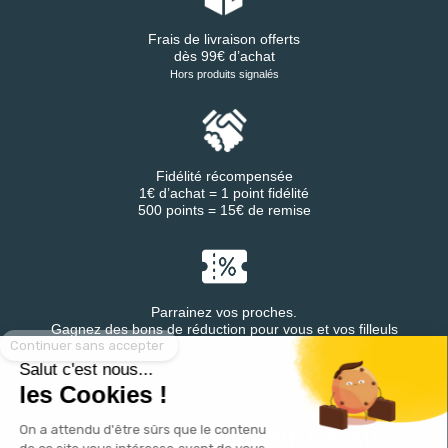
Frais de livraison offerts
dès 99€ d’achat
Hors produits signalés
Fidélité récompensée
1€ d’achat = 1 point fidélité
500 points = 15€ de remise
Parrainez vos proches.
Continuer sans accepter
Gagnez des bons de réduction pour vous et vos filleuls
Salut c'est nous...
les Cookies !
On a attendu d'être sûrs que le contenu
Retrouvez DESTINEA® sur