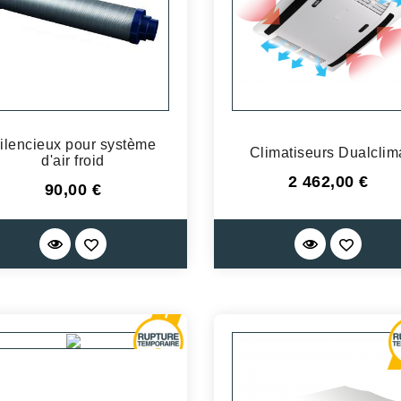
ilencieux pour système
Climatiseurs Dualclim
d'air froid
Prix
2 462,00 €
Prix
90,00 €