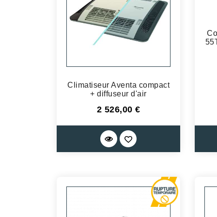
Co
55T
Climatiseur Aventa compact
+ diffuseur d'air
Prix
2 526,00 €