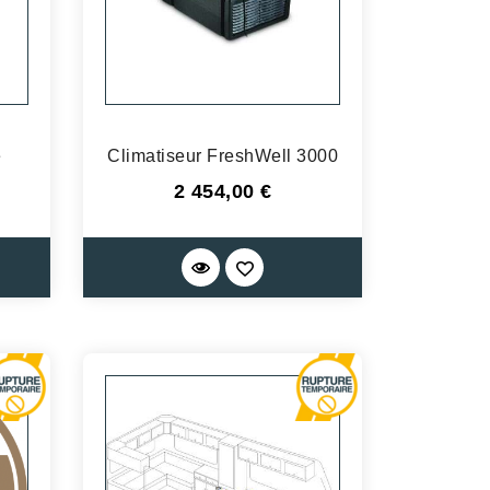
e
Climatiseur FreshWell 3000
Prix
2 454,00 €