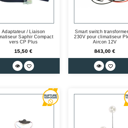
Adaptateur / Liaison
Smart switch transformer
imatiseur Saphir Compact
230V pour climatiseur Pl
vers CP Plus
Aircon 12V
Prix
Prix
15,50 €
843,00 €