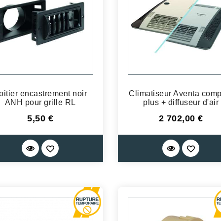
oitier encastrement noir
Climatiseur Aventa comp
ANH pour grille RL
plus + diffuseur d'air
Prix
Prix
5,50 €
2 702,00 €