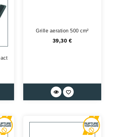
Grille aeration 500 cm²
Prix
39,30 €
act