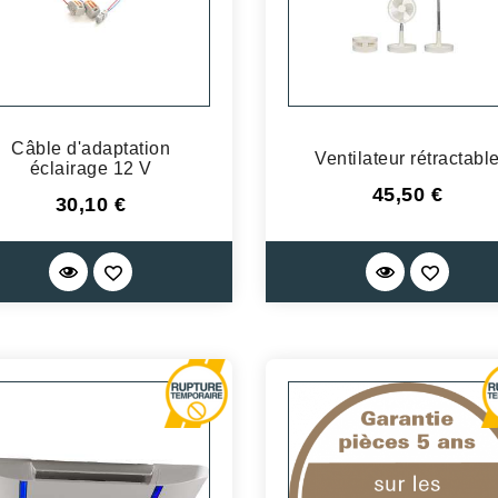
Câble d'adaptation
Ventilateur rétractabl
éclairage 12 V
Prix
45,50 €
Prix
30,10 €