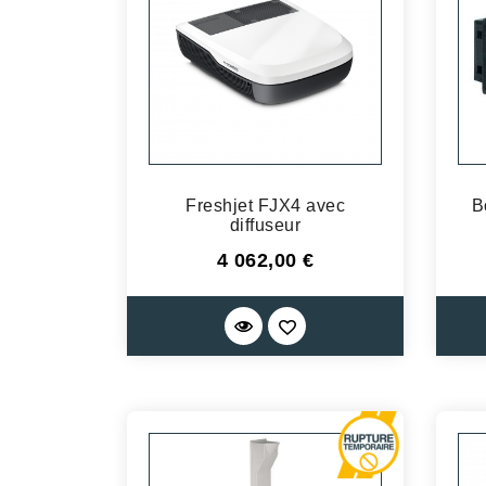
Freshjet FJX4 avec
B
diffuseur
Prix
4 062,00 €