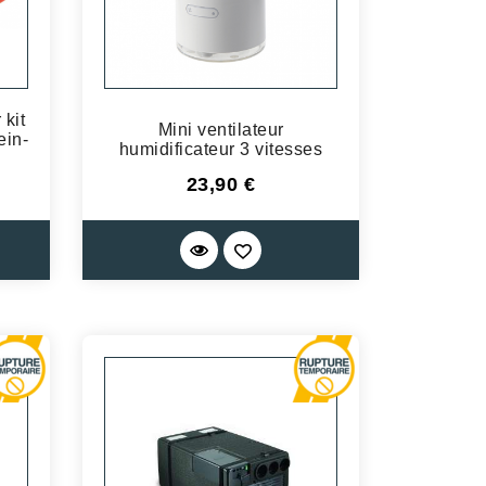
 kit
Mini ventilateur
ein-
humidificateur 3 vitesses
Prix
23,90 €