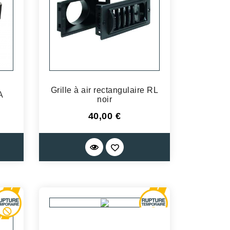
Grille à air rectangulaire RL
A
noir
Prix
40,00 €