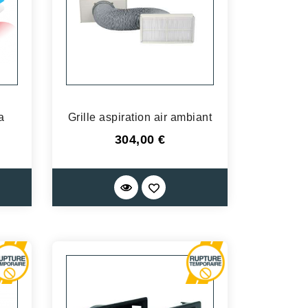
a
Grille aspiration air ambiant
Prix
304,00 €