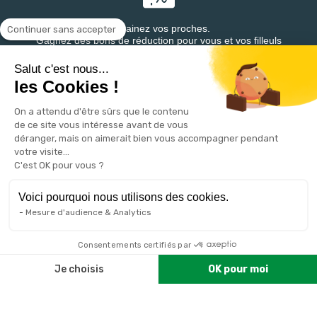
Parrainez vos proches.
Continuer sans accepter
Gagnez des bons de réduction pour vous et vos filleuls
Salut c'est nous...
les Cookies !
On a attendu d'être sûrs que le contenu
Retrouvez DESTINEA® sur
de ce site vous intéresse avant de vous
déranger, mais on aimerait bien vous accompagner pendant
votre visite...
C'est OK pour vous ?
Voici pourquoi nous utilisons des cookies.
Mesure d'audience & Analytics
VOTRE COMPTE

Consentements certifiés par
Je choisis
OK pour moi
PRODUITS

Plateforme de Gestion du Consentement : Personnalisez vos 
Axeptio consent
NOTRE SOCIÉTÉ

Notre plateforme vous permet d'adapter et de gérer vos param