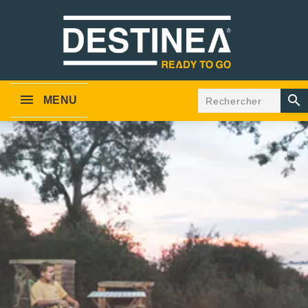

MENU