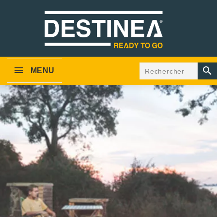

MENU