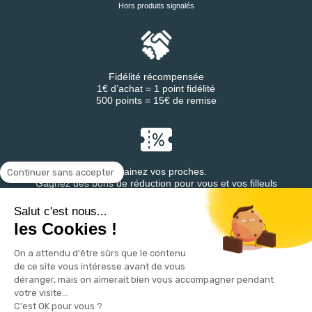
Hors produits signalés
Fidélité récompensée
1€ d’achat = 1 point fidélité
500 points = 15€ de remise
Parrainez vos proches.
Continuer sans accepter
Gagnez des bons de réduction pour vous et vos filleuls
Salut c'est nous...
les Cookies !
On a attendu d'être sûrs que le contenu
Retrouvez DESTINEA® sur
de ce site vous intéresse avant de vous
déranger, mais on aimerait bien vous accompagner pendant
votre visite...
C'est OK pour vous ?