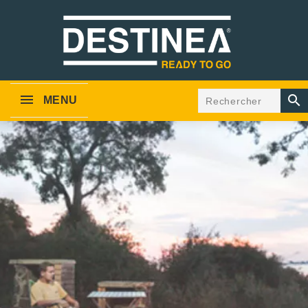

MENU