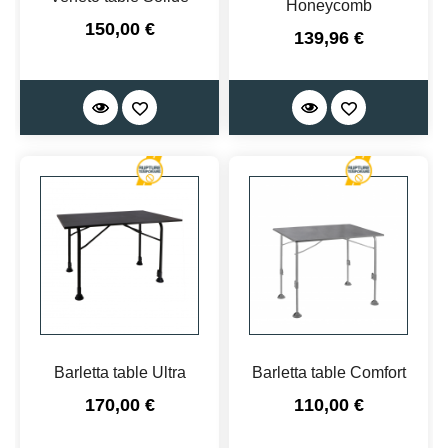
Honeycomb
Prix
150,00 €
Prix
139,96 €
Barletta table Ultra
Barletta table Comfort
Prix
Prix
170,00 €
110,00 €