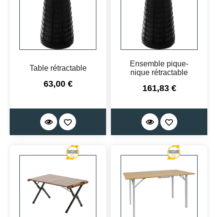
Ensemble pique-
Table rétractable
nique rétractable
Prix
63,00 €
Prix
161,83 €