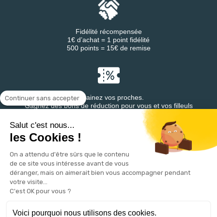
Fidélité récompensée
1€ d’achat = 1 point fidélité
500 points = 15€ de remise
Parrainez vos proches.
Continuer sans accepter
Gagnez des bons de réduction pour vous et vos filleuls
Salut c'est nous...
les Cookies !
On a attendu d'être sûrs que le contenu
Retrouvez DESTINEA® sur
de ce site vous intéresse avant de vous
déranger, mais on aimerait bien vous accompagner pendant
votre visite...
C'est OK pour vous ?
Voici pourquoi nous utilisons des cookies.