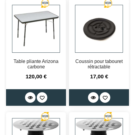
Table pliante Arizona
Coussin pour tabouret
carbone
rétractable
Prix
Prix
120,00 €
17,00 €