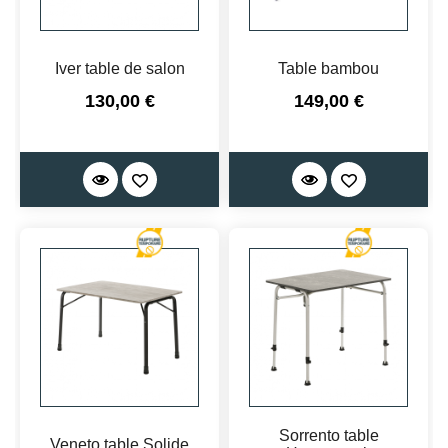
Iver table de salon
Table bambou
Prix
Prix
130,00 €
149,00 €
Sorrento table
Veneto table Solide