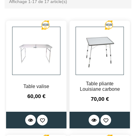
Affichage 1-17 de 17 article(s)
Table pliante
Table valise
Louisiane carbone
Prix
60,00 €
Prix
70,00 €