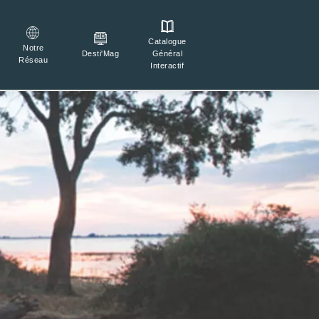
Catalogue

Connexion
Notre
Général
Desti'Mag
Réseau
Interactif