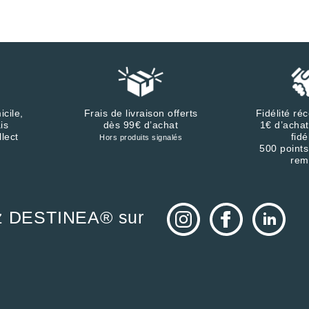
icile,
Frais de livraison offerts
Fidélité r
is
dès 99€ d’achat
1€ d’achat
llect
fidé
Hors produits signalés
500 points
rem
z DESTINEA® sur