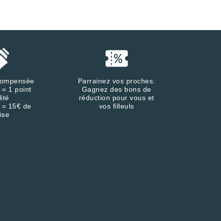
écompensée
Parrainez vos proches.
 = 1 point
Gagnez des bons de
lité
réduction pour vous et
 = 15€ de
vos filleuls
ise