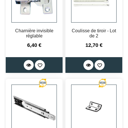
Charnière invisible
Coulisse de tiroir - Lot
réglable
de 2
Prix
Prix
6,40 €
12,70 €