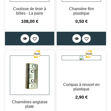
Coulisse de tiroir à
Charnière film
billes - La paire
plastique
Prix
Prix
108,00 €
0,50 €
Compas à ressort en
plastique
Prix
2,90 €
Charnières anglaise
plate