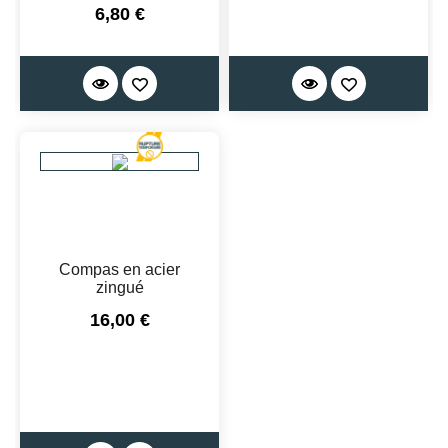
Prix
6,80 €
Compas en acier
zingué
Prix
16,00 €