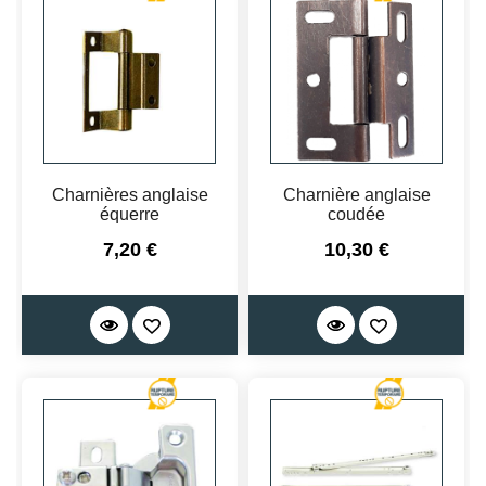
Charnières anglaise
Charnière anglaise
équerre
coudée
Prix
Prix
7,20 €
10,30 €