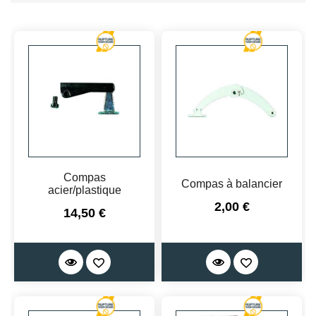
Compas
Compas à balancier
acier/plastique
Prix
2,00 €
Prix
14,50 €