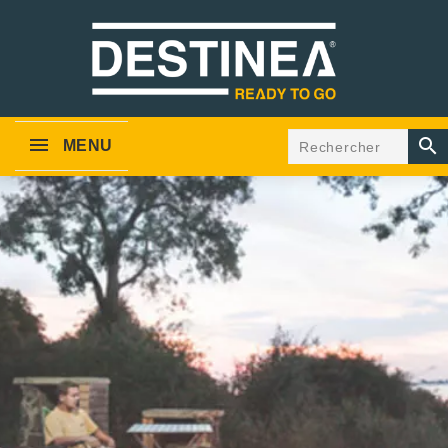

MENU