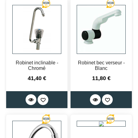
Robinet inclinable -
Robinet bec verseur -
Chromé
Blanc
Prix
Prix
41,40 €
11,80 €