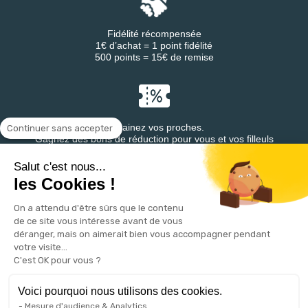
Fidélité récompensée
1€ d’achat = 1 point fidélité
500 points = 15€ de remise
Parrainez vos proches.
Continuer sans accepter
Gagnez des bons de réduction pour vous et vos filleuls
Salut c'est nous...
les Cookies !
On a attendu d'être sûrs que le contenu
Retrouvez DESTINEA® sur
de ce site vous intéresse avant de vous
déranger, mais on aimerait bien vous accompagner pendant
votre visite...
C'est OK pour vous ?
Voici pourquoi nous utilisons des cookies.
Mesure d'audience & Analytics