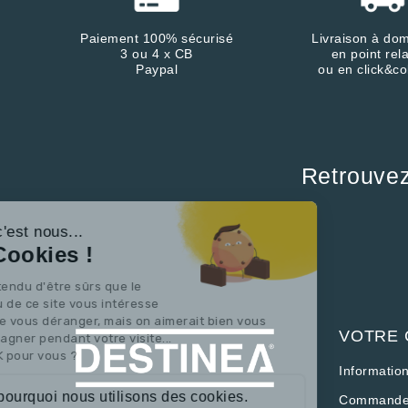
Paiement 100% sécurisé
Livraison à dom
3 ou 4 x CB
en point rela
Paypal
ou en click&co
Retrouve
Continuer sans accepter
Salut c'est nous...
les Cookies !
On a attendu d'être sûrs que le
contenu de ce site vous intéresse
avant de vous déranger, mais on aimerait bien vous
VOTRE
accompagner pendant votre visite...
C'est OK pour vous ?
Informatio
Voici pourquoi nous utilisons des cookies.
Commande