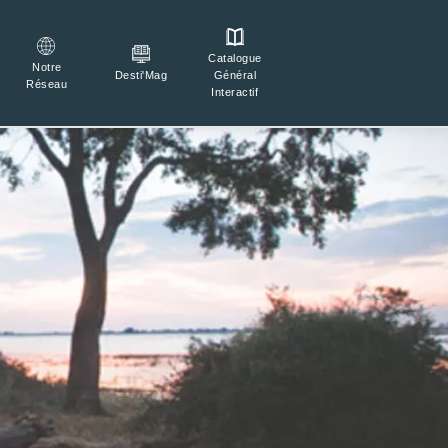
Catalogue

Connexion
Notre
Général
Desti'Mag
Réseau
Interactif