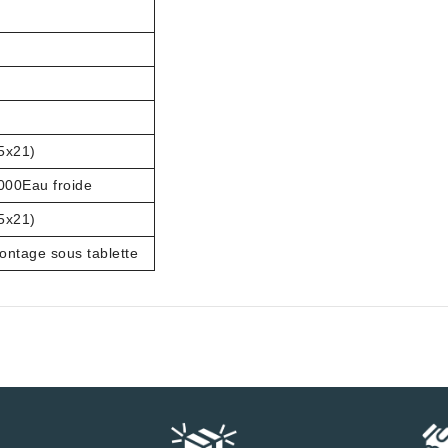
15x21)
000Eau froide
15x21)
ontage sous tablette