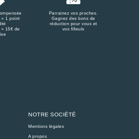
écompensée
Parrainez vos proches.
 = 1 point
Gagnez des bons de
lité
réduction pour vous et
 = 15€ de
vos filleuls
ise
NOTRE SOCIÉTÉ
Mentions légales
A propos