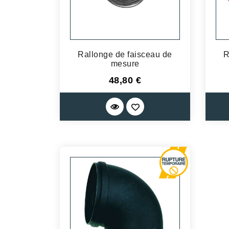
Rallonge de faisceau de
R
mesure
Prix
48,80 €