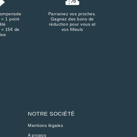
écompensée
Parrainez vos proches.
 = 1 point
Gagnez des bons de
lité
réduction pour vous et
 = 15€ de
vos filleuls
ise
NOTRE SOCIÉTÉ
Mentions légales
A propos