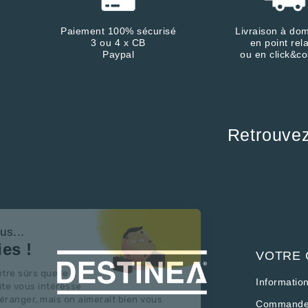
Paiement 100% sécurisé
Livraison à dom
3 ou 4 x CB
en point rela
Paypal
ou en click&co
Retrouve
Continuer sans accepter
Salut c'est nous...
les Cookies !
VOTRE
On a attendu d'être sûrs que le
Informatio
contenu de ce site vous intéresse
avant de vous déranger, mais on aimerait bien vous
Commande