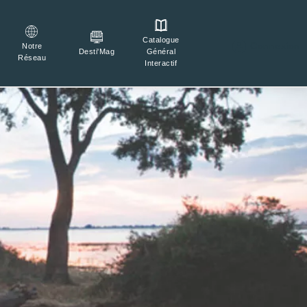
Catalogue

Connexion
Notre
Général
Desti'Mag
Réseau
Interactif