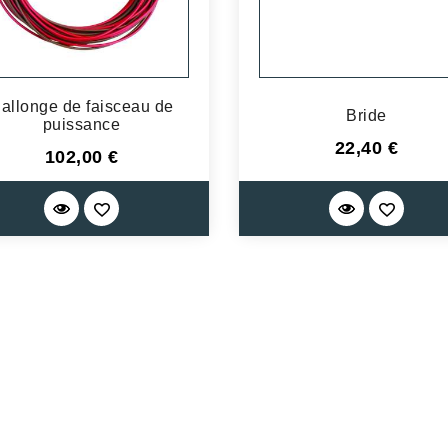
allonge de faisceau de
Bride
puissance
Prix
22,40 €
Prix
102,00 €