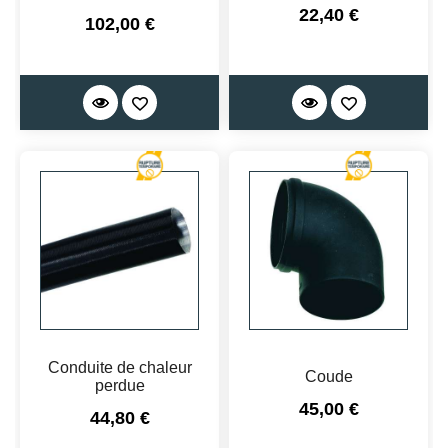
Prix
22,40 €
Prix
102,00 €
Conduite de chaleur
Coude
perdue
Prix
45,00 €
Prix
44,80 €