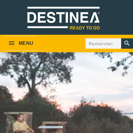

MENU