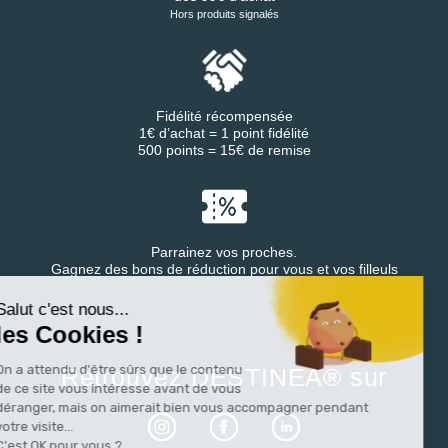
Hors produits signalés
Fidélité récompensée
1€ d’achat = 1 point fidélité
500 points = 15€ de remise
Parrainez vos proches.
Continuer sans accepter
Gagnez des bons de réduction pour vous et vos filleuls
Salut c'est nous...
les Cookies !
On a attendu d'être sûrs que le contenu
Retrouvez DESTINEA® sur
de ce site vous intéresse avant de vous
déranger, mais on aimerait bien vous accompagner pendant
votre visite...
C'est OK pour vous ?