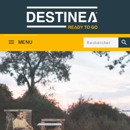

MENU