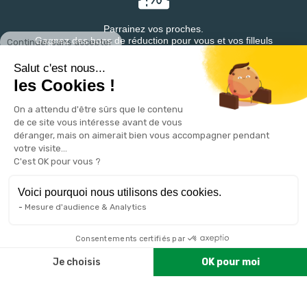
Parrainez vos proches.
Continuer sans accepter
Gagnez des bons de réduction pour vous et vos filleuls
Salut c'est nous...
les Cookies !
On a attendu d'être sûrs que le contenu
Retrouvez DESTINEA® sur
de ce site vous intéresse avant de vous
déranger, mais on aimerait bien vous accompagner pendant
votre visite...
C'est OK pour vous ?
Voici pourquoi nous utilisons des cookies.
Mesure d'audience & Analytics
VOTRE COMPTE

Consentements certifiés par
Je choisis
OK pour moi
PRODUITS

Plateforme de Gestion du Consentement : Personnalisez vos 
Axeptio consent
NOTRE SOCIÉTÉ
