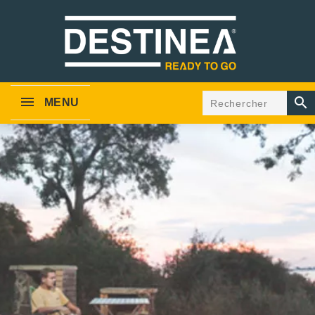

MENU