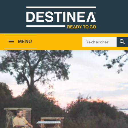

MENU