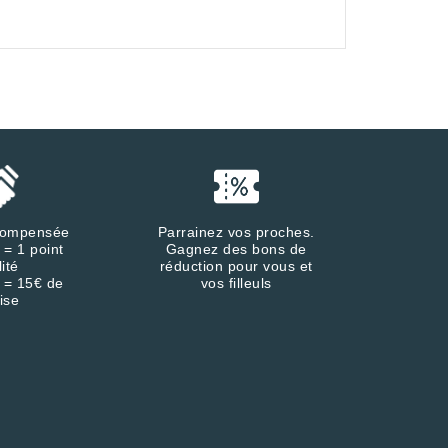
écompensée
Parrainez vos proches.
 = 1 point
Gagnez des bons de
lité
réduction pour vous et
 = 15€ de
vos filleuls
ise