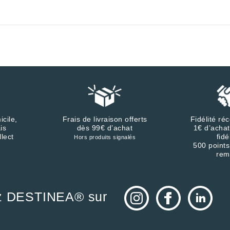
icile,
Frais de livraison offerts
Fidélité r
is
dès 99€ d’achat
1€ d’achat
llect
fidé
Hors produits signalés
500 points
rem
z DESTINEA® sur