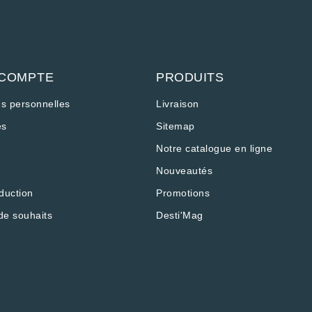
 COMPTE
PRODUITS
ns personnelles
Livraison
s
Sitemap
Notre catalogue en ligne
Nouveautés
duction
Promotions
de souhaits
Desti'Mag
os Options
ramètres de confidentialité, en garantissant la conformité a