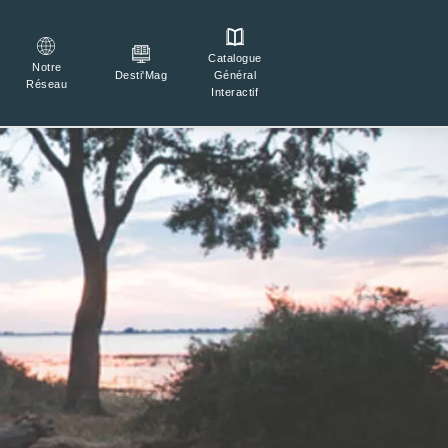
Catalogue

Connexion
Notre
Général
Desti'Mag
Réseau
Interactif