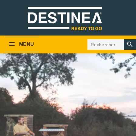

MENU