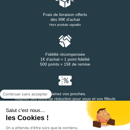
Frais de livraison offerts
dès 99€ d’achat
Hors produits signalés
Fidélité récompensée
1€ d’achat = 1 point fidélité
500 points = 15€ de remise
Parrainez vos proches.
Continuer sans accepter
Gagnez des bons de réduction pour vous et vos filleuls
Salut c'est nous...
les Cookies !
On a attendu d'être sûrs que le contenu