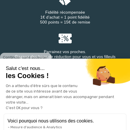
Fidélité récompensée
1€ d’achat = 1 point fidélité
500 points = 15€ de remise
Parrainez vos proches.
Continuer sans accepter
Gagnez des bons de réduction pour vous et vos filleuls
Salut c'est nous...
les Cookies !
On a attendu d'être sûrs que le contenu
Retrouvez DESTINEA® sur
de ce site vous intéresse avant de vous
déranger, mais on aimerait bien vous accompagner pendant
votre visite...
C'est OK pour vous ?
Voici pourquoi nous utilisons des cookies.
Mesure d'audience & Analytics