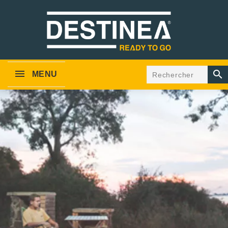

MENU