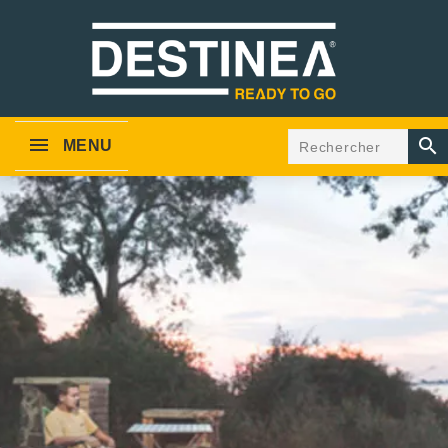

MENU