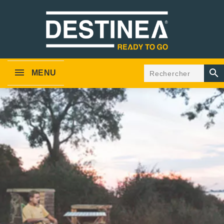

MENU