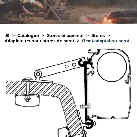
Catalogue
Stores et auvents
Stores
Adaptateurs pour stores de paroi
Omni-adaptateur paroi