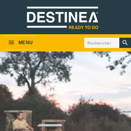

MENU