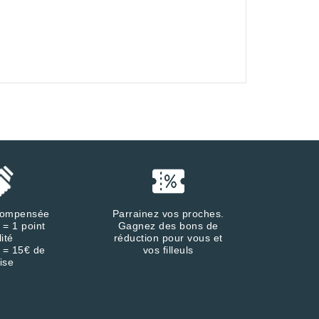
écompensée
Parrainez vos proches.
 = 1 point
Gagnez des bons de
lité
réduction pour vous et
 = 15€ de
vos filleuls
ise