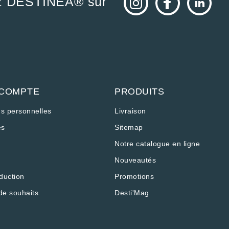
z DESTINEA® sur
 COMPTE
PRODUITS
ns personnelles
Livraison
s
Sitemap
Notre catalogue en ligne
Nouveautés
duction
Promotions
os Options
de souhaits
Desti'Mag
ramètres de confidentialité, en garantissant la conformité a