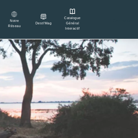
Catalogue

Connexion
Notre
Général
Desti'Mag
Réseau
Interactif