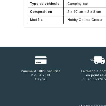
Type de véhicule
Camping-car
Composition
2 x 40 cm + 2 x 8 cm
Modèle
Hobby Optima Ontour
Paiement 100% sécurisé
Livraison à dom
3 ou 4 x CB
en point rela
Paypal
ou en click&co