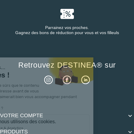
Parrainez vos proches.
Gagnez des bons de réduction pour vous et vos filleuls
Retrouvez DESTINEA® sur
Salut c'est nous...
les Cookies !
On a attendu d'être sûrs que le contenu
de ce site vous intéresse avant de vous
déranger, mais on aimerait bien vous accompagner pendant
votre visite...
C'est OK pour vous ?
VOTRE COMPTE

Voici pourquoi nous utilisons des cookies.
Mesure d'audience & Analytics
PRODUITS
