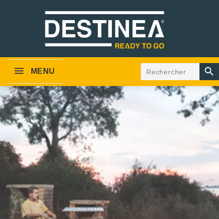

MENU