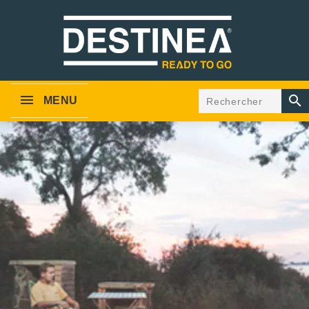

MENU