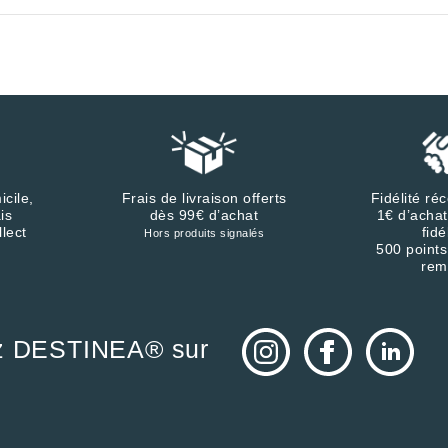
icile,
Frais de livraison offerts
Fidélité r
is
dès 99€ d’achat
1€ d’achat
llect
fidé
Hors produits signalés
500 points
rem
z DESTINEA® sur