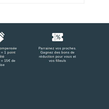
écompensée
Parrainez vos proches.
 = 1 point
Gagnez des bons de
lité
réduction pour vous et
 = 15€ de
vos filleuls
ise