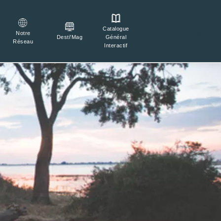
Catalogue

Connexion
Notre
Général
Desti'Mag
Réseau
Interactif