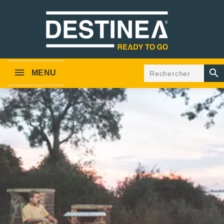

MENU