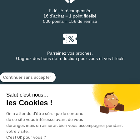
Fidélité récompensée
1€ d’achat = 1 point fidélité
500 points = 15€ de remise
Parrainez vos proches.
Gagnez des bons de réduction pour vous et vos filleuls
Continuer sans accepter
Retrouvez DESTINEA® sur
Salut c'est nous...
les Cookies !
On a attendu d'être sûrs que le contenu
de ce site vous intéresse avant de vous
déranger, mais on aimerait bien vous accompagner pendant
votre visite...
C'est OK pour vous ?