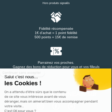
Hors produits signalés
Fidélité récompensée
1€ d’achat = 1 point fidélité
500 points = 15€ de remise
Parrainez vos proches.
Continuer sans accepter
Gagnez des bons de réduction pour vous et vos filleuls
Salut c'est nous...
les Cookies !
On a attendu d'être sûrs que le contenu
Retrouvez DESTINEA® sur
de ce site vous intéresse avant de vous
déranger, mais on aimerait bien vous accompagner pendant
votre visite...
C'est OK pour vous ?