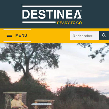

MENU