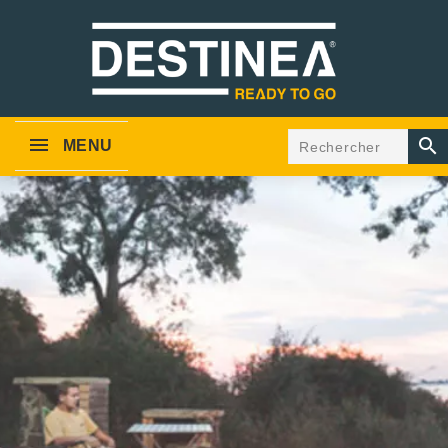

MENU