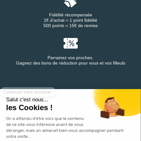
Fidélité récompensée
1€ d’achat = 1 point fidélité
500 points = 15€ de remise
Parrainez vos proches.
Gagnez des bons de réduction pour vous et vos filleuls
Continuer sans accepter
Retrouvez DESTINEA® sur
Salut c'est nous...
les Cookies !
On a attendu d'être sûrs que le contenu
de ce site vous intéresse avant de vous
déranger, mais on aimerait bien vous accompagner pendant
votre visite...