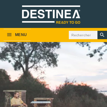

MENU