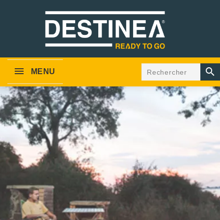

MENU