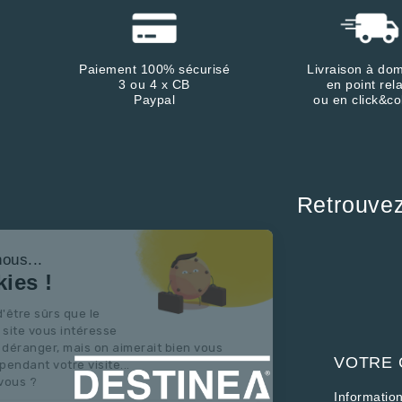
Paiement 100% sécurisé
Livraison à dom
3 ou 4 x CB
en point rela
Paypal
ou en click&co
Retrouve
Continuer sans accepter
Salut c'est nous...
les Cookies !
On a attendu d'être sûrs que le
contenu de ce site vous intéresse
avant de vous déranger, mais on aimerait bien vous
VOTRE
accompagner pendant votre visite...
C'est OK pour vous ?
Informatio