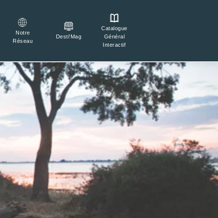
Catalogue

Connexion
Notre
Général
Desti'Mag
Réseau
Interactif