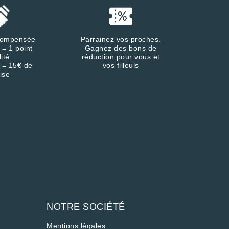
écompensée
Parrainez vos proches.
 = 1 point
Gagnez des bons de
lité
réduction pour vous et
 = 15€ de
vos filleuls
ise
NOTRE SOCIÉTÉ
Mentions légales