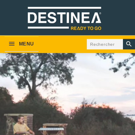

MENU