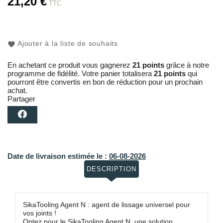
21,20 €
TTC
Ajouter à la liste de souhaits
En achetant ce produit vous gagnerez
21 points
grâce à notre
programme de fidélité. Votre panier totalisera
21 points
qui
pourront être convertis en bon de réduction pour un prochain
achat.
Partager
Date de livraison estimée le :
06-08-2026
DESCRIPTION
SikaTooling Agent N : agent de lissage universel pour
vos joints !
Optez pour le SikaTooling Agent N, une solution