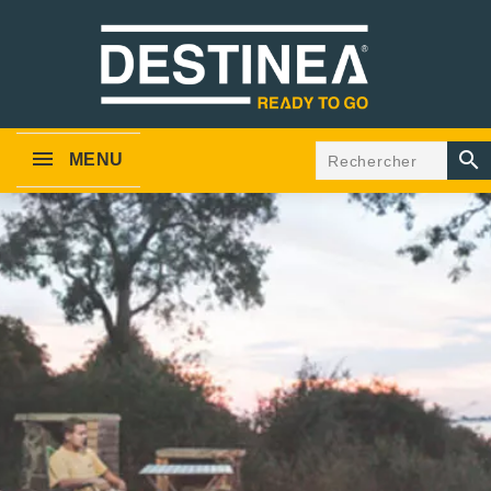

MENU