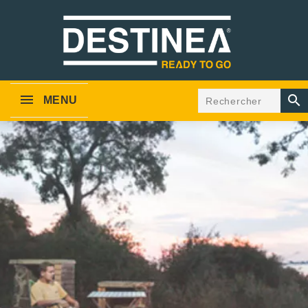

MENU