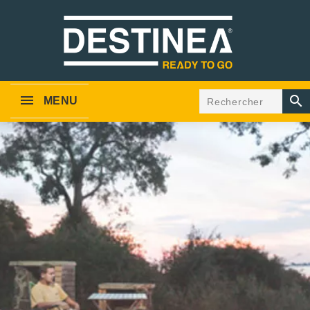

MENU