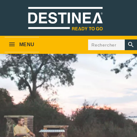

MENU