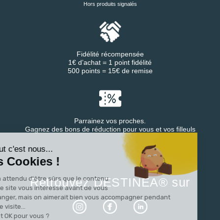
Hors produits signalés
Fidélité récompensée
1€ d’achat = 1 point fidélité
500 points = 15€ de remise
Parrainez vos proches.
Continuer sans accepter
Gagnez des bons de réduction pour vous et vos filleuls
Salut c'est nous...
les Cookies !
On a attendu d'être sûrs que le contenu
Retrouvez DESTINEA® sur
de ce site vous intéresse avant de vous
déranger, mais on aimerait bien vous accompagner pendant
votre visite...
C'est OK pour vous ?