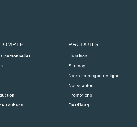
 COMPTE
PRODUITS
ns personnelles
Livraison
s
Sitemap
Notre catalogue en ligne
Nouveautés
duction
Promotions
os Options
de souhaits
Desti'Mag
ramètres de confidentialité, en garantissant la conformité a