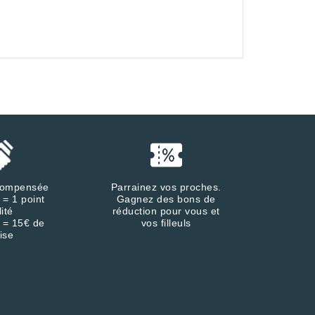
écompensée
Parrainez vos proches.
 = 1 point
Gagnez des bons de
lité
réduction pour vous et
 = 15€ de
vos filleuls
ise