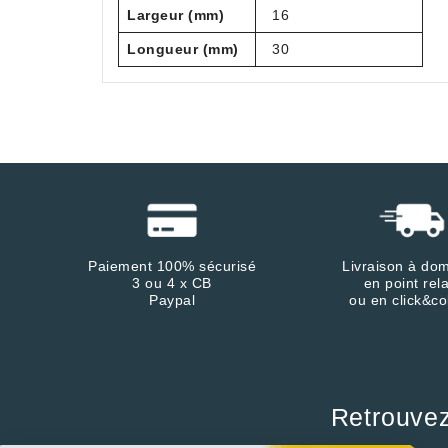
Largeur (mm)
16
Longueur (mm)
30
Paiement 100% sécurisé
Livraison à dom
3 ou 4 x CB
en point rela
Paypal
ou en click&co
Retrouve
Continuer sans accepter