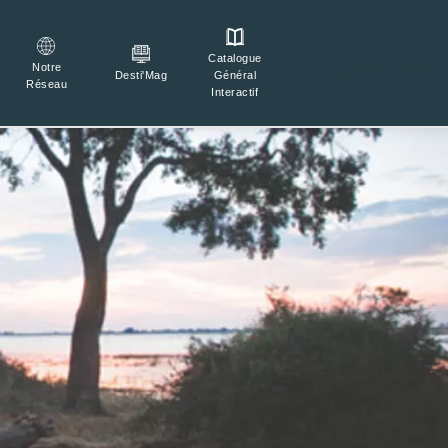
Catalogue

Connexion
Notre
Général
Desti'Mag
Réseau
Interactif