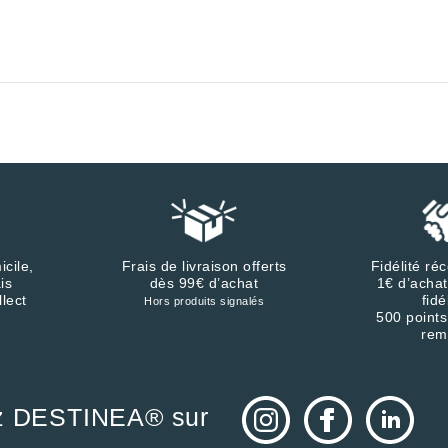
icile,
Frais de livraison offerts
Fidélité r
is
dès 99€ d’achat
1€ d’achat
llect
fidé
Hors produits signalés
500 points
rem
z DESTINEA® sur