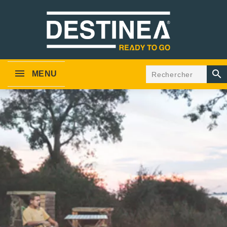

MENU