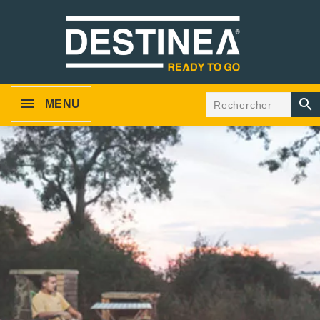

MENU