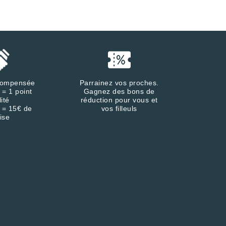
écompensée
Parrainez vos proches.
 = 1 point
Gagnez des bons de
lité
réduction pour vous et
 = 15€ de
vos filleuls
ise