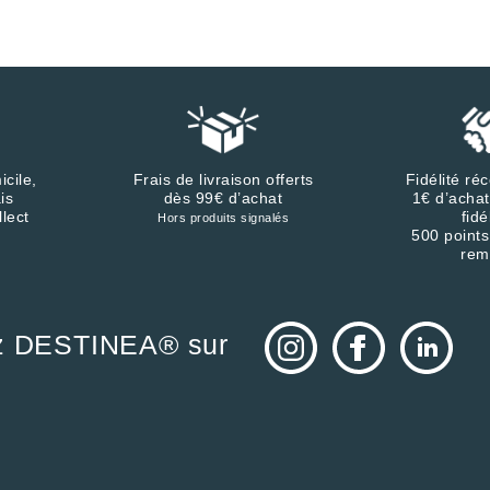
icile,
Frais de livraison offerts
Fidélité r
is
dès 99€ d’achat
1€ d’achat
llect
fidé
Hors produits signalés
500 points
rem
z DESTINEA® sur