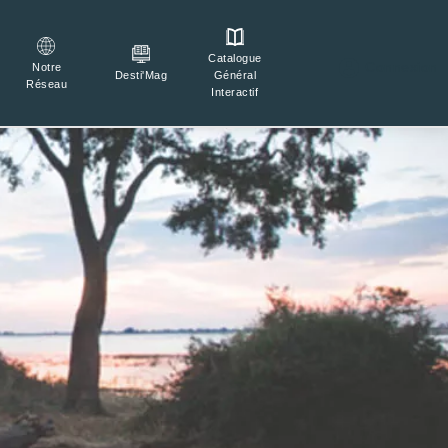
Catalogue

Connexion
Notre
Général
Desti'Mag
Réseau
Interactif