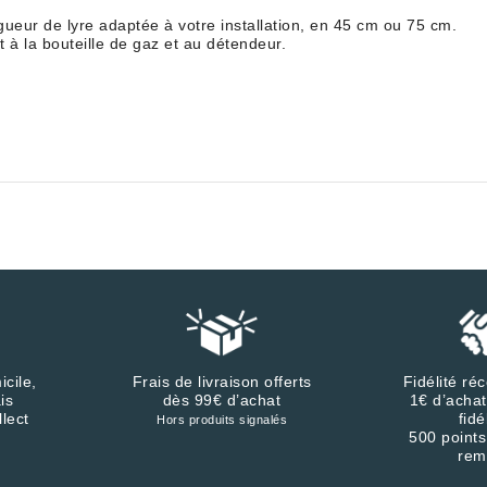
gueur de lyre adaptée à votre installation, en 45 cm ou 75 cm.
t à la bouteille de gaz et au détendeur.
icile,
Frais de livraison offerts
Fidélité r
is
dès 99€ d’achat
1€ d’achat
llect
fidé
Hors produits signalés
500 points
rem