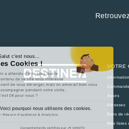
Retrouve
Continuer sans accepter
Salut c'est nous...
les Cookies !
VOTRE
On a attendu d'être sûrs que le
Informatio
contenu de ce site vous intéresse
avant de vous déranger, mais on aimerait bien vous
Commande
accompagner pendant votre visite...
C'est OK pour vous ?
Avoirs
Adresses
Voici pourquoi nous utilisons des cookies.
Bons de ré
Mesure d'audience & Analytics
Mes listes 
Consentements certifiés par