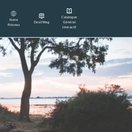
Catalogue

Connexion
Notre
Général
Desti'Mag
Réseau
Interactif