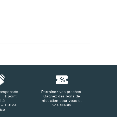
écompensée
Parrainez vos proches.
 = 1 point
Gagnez des bons de
lité
réduction pour vous et
 = 15€ de
vos filleuls
ise