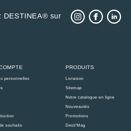
z DESTINEA® sur
 COMPTE
PRODUITS
ns personnelles
Livraison
s
Sitemap
Notre catalogue en ligne
Nouveautés
duction
Promotions
de souhaits
Desti'Mag