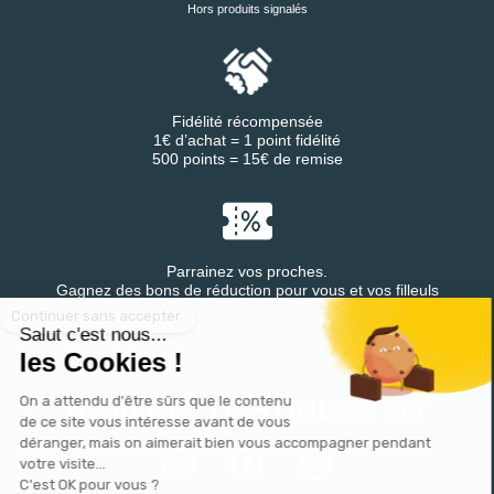
Hors produits signalés
Fidélité récompensée
1€ d’achat = 1 point fidélité
500 points = 15€ de remise
Parrainez vos proches.
Continuer sans accepter
Gagnez des bons de réduction pour vous et vos filleuls
Salut c'est nous...
les Cookies !
On a attendu d'être sûrs que le contenu
Retrouvez DESTINEA® sur
de ce site vous intéresse avant de vous
déranger, mais on aimerait bien vous accompagner pendant
votre visite...
C'est OK pour vous ?