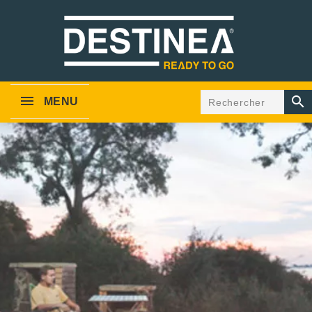

MENU